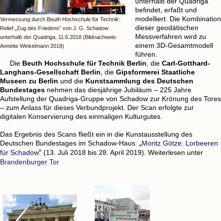
unterhalb der Quadriga
befindet, erfaßt und
modelliert. Die Kombination
Vermessung durch Beuth Hochschule für Technik:
dieser geodätischen
Relief „Zug des Friedens“ von J. G. Schadow
Messverfahren wird zu
unterhalb der Quadriga, 11.6.2018 (Bildnachweis:
einem 3D-Gesamtmodell
Annette Winkelmann 2018)
führen.
Die
Beuth Hochschule für Technik Berlin
, die
Carl-Gotthard-
Langhans-Gesellschaft Berlin
, die
Gipsformerei Staatliche
Museen zu Berlin
und die
Kunstsammlung des Deutschen
Bundestages
nehmen das diesjährige Jubiläum – 225 Jahre
Aufstellung der Quadriga-Gruppe von Schadow zur Krönung des Tores
– zum Anlass für dieses Verbundprojekt. Der Scan erfolgte zur
digitalen Konservierung des einmaligen Kulturgutes.
Das Ergebnis des Scans fließt ein in die Kunstausstellung des
Deutschen Bundestages im Schadow-Haus:
„
Moritz Götze: Lorbeeren
für Schadow
“
(13. Juli 2018 bis 28. April 2019). Weiterlesen unter
Brandenburger Tor