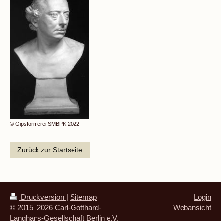
© Gipsformerei SMBPK 2022
Zurück zur Startseite
Druckversion
|
Sitemap
Login
© 2015–2026 Carl-Gotthard-
Webansicht
Langhans-Gesellschaft Berlin e.V.