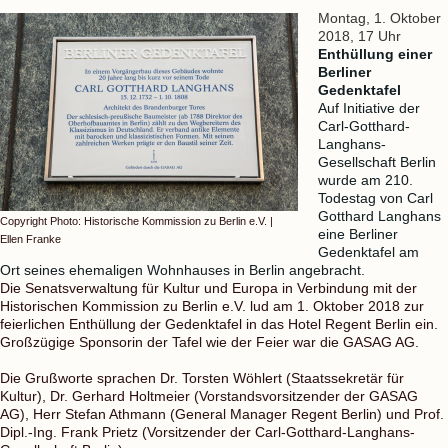
Montag, 1. Oktober
2018, 17 Uhr
Enthüllung einer
Berliner
Gedenktafel
Auf Initiative der
Carl-Gotthard-
Langhans-
Gesellschaft Berlin
wurde am 210.
Todestag von Carl
Gotthard Langhans
Copyright Photo: Historische Kommission zu Berlin e.V. |
eine Berliner
Ellen Franke
Gedenktafel am
Ort seines ehemaligen Wohnhauses in Berlin angebracht.
Die Senatsverwaltung für Kultur und Europa in Verbindung mit der
Historischen Kommission zu Berlin e.V. lud am 1. Oktober 2018 zur
feierlichen Enthüllung der Gedenktafel in das Hotel Regent Berlin ein.
Großzügige Sponsorin der Tafel wie der Feier war die GASAG AG.
Die Grußworte sprachen Dr. Torsten Wöhlert (Staatssekretär für
Kultur), Dr. Gerhard Holtmeier (Vorstandsvorsitzender der GASAG
AG), Herr Stefan Athmann (General Manager Regent Berlin) und Prof.
Dipl.-Ing. Frank Prietz (Vorsitzender der Carl-Gotthard-Langhans-