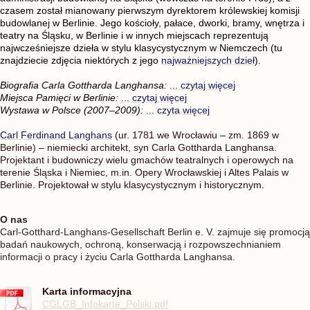
czasem został mianowany pierwszym dyrektorem królewskiej komisji
budowlanej w Berlinie. Jego kościoły, pałace, dworki, bramy, wnętrza i
teatry na Śląsku, w Berlinie i w innych miejscach reprezentują
najwcześniejsze dzieła w stylu klasycystycznym w Niemczech (tu
znajdziecie zdjęcia niektórych z jego
najważniejszych dzieł
).
Biografia Carla Gottharda Langhansa
:
... czytaj wi
ę
cej
Miejsca Pam
i
ęci w Berlinie:
... czytaj w
i
ęcej
Wystawa w Polsce (2007–2009):
...
czyta
więcej
Carl Ferdinand Langhans
(ur. 1781 we Wrocławiu
–
zm. 1869 w
Berlinie) – niemiecki architekt, syn Carla Gottharda Langhansa.
Projektant i budowniczy wielu gmachów teatralnych i operowych na
terenie Śląska i Niemiec, m.in. Opery Wrocławskiej i Altes Palais w
Berlinie. Projektował w stylu klasycystycznym i historycznym.
O nas
Carl-Gotthard-Langhans-Gesellschaft Berlin e. V. zajmuje się promocją
badań naukowych, ochroną, konserwacją i rozpowszechnianiem
informacji o pracy i życiu Carla Gottharda Langhansa.
Karta informacyjna
CGLGB_Infokarte_Polski.pdf