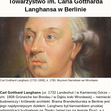
Towarzystwo im. Carla Gottharda
Langhansa w Berlinie
Carl Gotthard Langhans (1732–1808), k. 1780, Muzeum Narodowe we Wrocławiu
Carl Gotthard Langhans
(ur. 1732 Landeshut / w Kamiennej Górze –
zm. 1808 Grüneiche bei Breslau / w Dąbiu koło Wrocławia) – niemiecki
budowniczy i królewski architekt. Brama Brandenburska w Berlinie jest
jego najsłynniejszym dziełem. Langhans był kierownikiem pruskiej
administracji budowlanej na Śląsku (wówczas na terenie Prus), a z