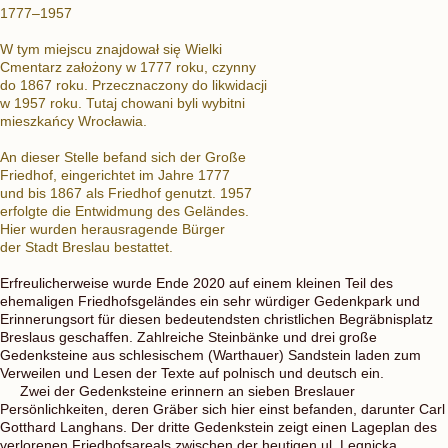
1777–1957
W tym miejscu znajdował się Wielki
Cmentarz założony w 1777 roku, czynny
do 1867 roku. Przecznaczony do likwidacji
w 1957 roku. Tutaj chowani byli wybitni
mieszkańcy Wrocławia.
An dieser Stelle befand sich der Große
Friedhof, eingerichtet im Jahre 1777
und bis 1867 als Friedhof genutzt. 1957
erfolgte die Entwidmung des Geländes.
Hier wurden herausragende Bürger
der Stadt Breslau bestattet.
Erfreulicherweise wurde Ende 2020 auf einem kleinen Teil des
ehemaligen Friedhofsgeländes ein sehr würdiger Gedenkpark und
Erinnerungsort für diesen bedeutendsten christlichen Begräbnisplatz
Breslaus geschaffen. Zahlreiche Steinbänke und drei große
Gedenksteine aus schlesischem (Warthauer) Sandstein laden zum
Verweilen und Lesen der Texte auf polnisch und deutsch ein.
Zwei der Gedenksteine erinnern an sieben Breslauer
Persönlichkeiten, deren Gräber sich hier einst befanden, darunter Carl
Gotthard Langhans. Der dritte Gedenkstein zeigt einen Lageplan des
verlorenen Friedhofsareals zwischen der heutigen ul. Legnicka