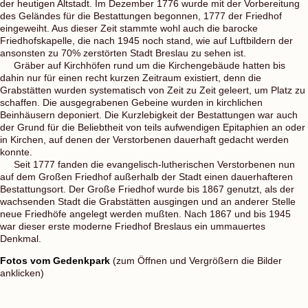
der heutigen Altstadt. Im Dezember 1776 wurde mit der Vorbereitung
des Geländes für die Bestattungen begonnen, 1777 der Friedhof
eingeweiht. Aus dieser Zeit stammte wohl auch die barocke
Friedhofskapelle, die nach 1945 noch stand, wie auf Luftbildern der
ansonsten zu 70% zerstörten Stadt Breslau zu sehen ist.
Gräber auf Kirchhöfen rund um die Kirchengebäude hatten bis
dahin nur für einen recht kurzen Zeitraum existiert, denn die
Grabstätten wurden systematisch von Zeit zu Zeit geleert, um Platz zu
schaffen. Die ausgegrabenen Gebeine wurden in kirchlichen
Beinhäusern deponiert. Die Kurzlebigkeit der Bestattungen war auch
der Grund für die Beliebtheit von teils aufwendigen Epitaphien an oder
in Kirchen, auf denen der Verstorbenen dauerhaft gedacht werden
konnte.
Seit 1777 fanden die evangelisch-lutherischen Verstorbenen nun
auf dem Großen Friedhof außerhalb der Stadt einen dauerhafteren
Bestattungsort. Der Große Friedhof wurde bis 1867 genutzt, als der
wachsenden Stadt die Grabstätten ausgingen und an anderer Stelle
neue Friedhöfe angelegt werden mußten. Nach 1867 und bis 1945
war dieser erste moderne Friedhof Breslaus ein ummauertes
Denkmal.
Fotos vom Gedenkpark
(zum Öffnen und Vergrößern die Bilder
anklicken)