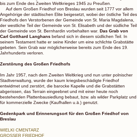
bis zum Ende des Zweiten Weltkrieges 1945 zu Preußen.
Auf dem Großen Friedhof von Breslau wurden seit 1777 vor allem
Angehörige der städtischen Elite beigesetzt, wobei der östliche Teil des
Friedhofs den Verstorbenen der Gemeinde von St. Maria Magdalena,
der westliche Teil der Gemeinde von St. Elisabeth und der südliche Teil
der Gemeinde von St. Bernhardin vorbehalten war.
Das Grab von
Carl Gotthard Langhans
befand sich in diesem südlichen Teil. In
seinem Testament hatte er seine Kinder um eine schlichte Grabstätte
gebeten. Sein Grab war möglicherweise bereits zum Ende des 19.
Jahrhunderts verloren.
Zerstörung des Großen Friedhofs
Im Jahr 1957, nach dem Zweiten Weltkrieg und nun unter polnischer
Stadtverwaltung, wurde der kaum kriegsbeschädigte Friedhof
entwidmet und zerstört, die barocke Kapelle und die Grabstätten
abgerissen, das Terrain eingeebnet und mit einer heute noch
bestehenden Plattenbausiedlung bebaut, bzw. als wilder Parkplatz und
für kommerzielle Zwecke (Kaufhallen u.ä.) genutzt.
Gedenkpark und Erinnerungsort für den Großen Friedhof von
Breslau
WIELKI CMENTARZ
GROSSER FRIEDHOF