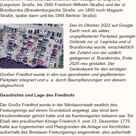
(
Liegnitzer Straße
, bis 1945 Friedrich-Wilhelm-Straße) und der ul.
Braniburska (
Brandenburgische Straße
, um 1800 noch Magazin
Straße, später dann und bis 1945 Berliner Straße).
Das im Oktober 2022 auf Google
Earth noch als wilder,
ungepflasterter Parkplatz gezeigte
Gelände zw. ul. Legnicka und ul.
Braniborska wurde, einschließlich
der Zufahrt von der südlich
gelegenen ul. Braniborska, Ende
2020 neu gestaltet. Der
Gedenkpark für den einstigen
Großen Friedhof wurde in den nun geordneten und gepflasterten
Parkplatz integriert und u. a. durch Baumpflanzungen von diesem
abgeschirmt.
Geschichte und Lage des Friedhofs
Der Große Friedhof wurde in der Nikolaivorstadt westlich des
Festungsrings auf einem Grundstück angelegt, das einst dem
Ursulinenkloster gehört hatte und als Kantoreigarten bekannt war. Ein
Erlaß des preußischen Königs Friedrich II. vom 13. Dezember 1775
hatte aus hygienischen und Platzgründen die Anlage vor Kirchhöfen
außerhalb des Breslauer Festungsrings angeordnet, also außerhalb