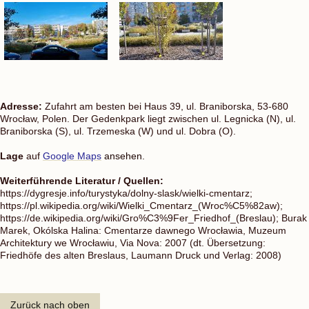
Adresse:
Zufahrt am besten bei Haus 39, ul. Braniborska, 53-680
Wrocław, Polen. Der Gedenkpark liegt zwischen ul. Legnicka (N), ul.
Braniborska (S), ul. Trzemeska (W) und ul. Dobra (O).
Lage
auf
Google Maps
ansehen.
Weiterführende Literatur / Quellen:
https://dygresje.info/turystyka/dolny-slask/wielki-cmentarz;
https://pl.wikipedia.org/wiki/Wielki_Cmentarz_(Wroc%C5%82aw);
https://de.wikipedia.org/wiki/Gro%C3%9Fer_Friedhof_(Breslau); Burak
Marek, Okólska Halina: Cmentarze dawnego Wrocławia, Muzeum
Architektury we Wrocławiu, Via Nova: 2007 (dt. Übersetzung:
Friedhöfe des alten Breslaus, Laumann Druck und Verlag: 2008)
Zurück nach oben