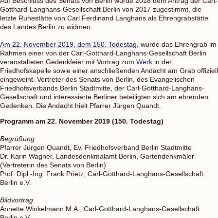
Auf Beschluss des Senats von Berlin wurde 2018 dem Antrag der Carl-
Gotthard-Langhans-Gesellschaft Berlin von 2017 zugestimmt, die
letzte Ruhestätte von Carl Ferdinand Langhans als Ehrengrabstätte
des Landes Berlin zu widmen.
Am 22. November 2019, dem 150. Todestag
, wurde das Ehrengrab im
Rahmen einer von der Carl-Gotthard-Langhans-Gesellschaft Berlin
veranstalteten Gedenkfeier mit Vortrag zum
Werk
in der
Friedhofskapelle sowie einer anschließenden Andacht am Grab offiziell
eingeweiht. Vertreter des Senats von Berlin, des Evangelischen
Friedhofsverbands Berlin Stadtmitte, der Carl-Gotthard-Langhans-
Gesellschaft und interessierte Berliner beteiligten sich am ehrenden
Gedenken. Die Andacht hielt Pfarrer Jürgen Quandt.
Programm am 22. November 2019 (150. Todestag)
Begrüßung
Pfarrer Jürgen Quandt, Ev. Friedhofsverband Berlin Stadtmitte
Dr. Karin Wagner, Landesdenkmalamt Berlin, Gartendenkmäler
(Vertreterin des Senats von Berlin)
Prof. Dipl.-Ing. Frank Prietz, Carl-Gotthard-Langhans-Gesellschaft
Berlin e.V.
Bildvortrag
Annette Winkelmann M.A., Carl-Gotthard-Langhans-Gesellschaft
Berlin e.V.