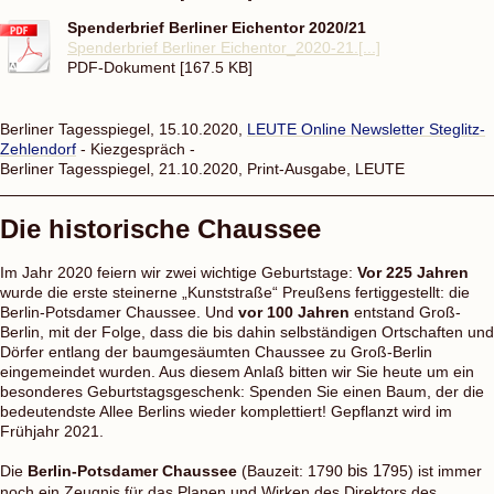
Spenderbrief Berliner Eichentor 2020/21
Spenderbrief Berliner Eichentor_2020-21.[...]
PDF-Dokument [167.5 KB]
Berliner Tagesspiegel, 15.10.2020,
LEUTE Online Newsletter Steglitz-
Zehlendorf
- Kiezgespräch -
Berliner Tagesspiegel, 21.10.2020, Print-Ausgabe, LEUTE
Die historische Chaussee
Im Jahr 2020 feiern wir zwei wichtige Geburtstage:
Vor 225 Jahren
wurde die erste steinerne „Kunststraße“ Preußens fertiggestellt: die
Berlin-Potsdamer Chaussee. Und
vor 100 Jahren
entstand Groß-
Berlin, mit der Folge, dass die bis dahin selbständigen Ortschaften und
Dörfer entlang der baumgesäumten Chaussee zu Groß-Berlin
eingemeindet wurden. Aus diesem Anlaß bitten wir Sie heute um ein
besonderes Geburtstagsgeschenk: Spenden Sie einen Baum, der die
bedeutendste Allee Berlins wieder komplettiert! Gepflanzt wird im
Frühjahr 2021.
Die
Berlin-Potsdamer Chaussee
(Bauzeit: 1790
bis 17
95) ist immer
noch ein Zeugnis für das Planen und Wirken des Direktors des