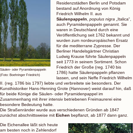
Residenzstädten Berlin und Potsdam
bestand auf Anordnung von König
Friedrich Wilhelm II. aus
Säulenpappeln
,
populus nigra
„Italica“,
auch Pyramidenpappeln genannt. Sie
waren in Deutschland durch eine
Veröffentlichung seit 1762 bekannt und
wurden zum nordeuropäischen Ersatz
für die mediterrane Zypresse. Der
Berliner Handelsgärtner Christian
Ludwig Krause führte Säulenpappeln
seit 1773 in seinem Sortiment. Schon
Friedrich der Große (reg. 1740 bis
Säulen- oder Pyramidenpappeln
1786) hatte Säulenpappeln pflanzen
(Foto: Boehringer Friedrich)
lassen, und sein Neffe Friedrich Wilhelm
II. (reg. 1786 bis 1797) liebte und verbreitete sie besonders. Der
Kunsthistoriker Hans-Henning Grote (Hannover) weist darauf hin, daß
für beide Könige die Säulen- oder Pyramidenpappel im
Zusammenhang mit ihrer intensiv betriebenen Freimaurerei eine
besondere Bedeutung hatte.
Die Straßenränder wurde aus verschiedenen Gründen ab 1847
zunächst abschnittsweise mit
Eichen
bepflanzt, ab 1877 dann ganz.
Die Eichenallee läßt sich heute
am besten noch in Zehlendorf