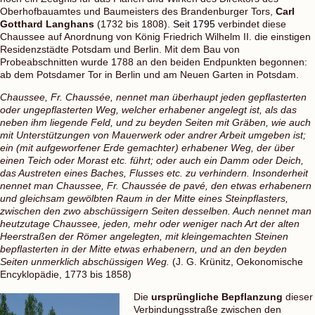
Oberhofbauamtes und Baumeisters des Brandenburger Tors,
Carl
Gotthard Langhans
(1732 bis 1808).
Seit 1795
verbindet diese
Chaussee auf Anordnung von König Friedrich Wilhelm II. die einstigen
Residenzstädte Potsdam und Berlin. Mit dem Bau von
Probeabschnitten wurde 1788 an den beiden Endpunkten begonnen:
ab dem Potsdamer Tor in Berlin und am Neuen Garten in Potsdam.
Chaussee, Fr. Chaussée, nennet man überhaupt jeden gepflasterten
oder ungepflasterten Weg, welcher erhabener angelegt ist, als das
neben ihm liegende Feld, und zu beyden Seiten mit Gräben, wie auch
mit Unterstützungen von Mauerwerk oder andrer Arbeit umgeben ist;
ein (mit aufgeworfener Erde gemachter) erhabener Weg, der über
einen Teich oder Morast etc. führt; oder auch ein Damm oder Deich,
das Austreten eines Baches, Flusses etc. zu verhindern. Insonderheit
nennet man Chaussee, Fr. Chaussée de pavé, den etwas erhabenern
und gleichsam gewölbten Raum in der Mitte eines Steinpflasters,
zwischen den zwo abschüssigern Seiten desselben. Auch nennet man
heutzutage Chaussee, jeden, mehr oder weniger nach Art der alten
Heerstraßen der Römer angelegten, mit kleingemachten Steinen
bepflasterten in der Mitte etwas erhabenern, und an den beyden
Seiten unmerklich abschüssigen Weg.
(J. G. Krünitz, Oekonomische
Encyklopädie, 1773 bis 1858)
Die
ursprüngliche Bepflanzung
dieser
Verbindungsstraße zwischen den