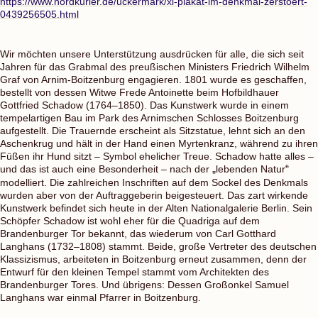
https://www.nordkurier.de/uckermark/xl-plakat-im-denkmal-zerstoert-
0439256505.html
Wir möchten unsere Unterstützung ausdrücken für alle, die sich seit
Jahren für das Grabmal des preußischen Ministers Friedrich Wilhelm
Graf von Arnim-Boitzenburg engagieren. 1801 wurde es geschaffen,
bestellt von dessen Witwe Frede Antoinette beim Hofbildhauer
Gottfried Schadow (1764–1850). Das Kunstwerk wurde in einem
tempelartigen Bau im Park des Arnimschen Schlosses Boitzenburg
aufgestellt. Die Trauernde erscheint als Sitzstatue, lehnt sich an den
Aschenkrug und hält in der Hand einen Myrtenkranz, während zu ihren
Füßen ihr Hund sitzt – Symbol ehelicher Treue. Schadow hatte alles –
und das ist auch eine Besonderheit – nach der
„
lebenden Natur
“
modelliert. Die zahlreichen Inschriften auf dem Sockel des Denkmals
wurden aber von der Auftraggeberin beigesteuert. Das zart wirkende
Kunstwerk befindet sich heute in der Alten Nationalgalerie Berlin. Sein
Schöpfer Schadow ist wohl eher für die Quadriga auf dem
Brandenburger Tor bekannt, das wiederum von Carl Gotthard
Langhans (1732–1808) stammt. Beide, große Vertreter des deutschen
Klassizismus, arbeiteten in Boitzenburg erneut zusammen, denn der
Entwurf für den kleinen Tempel stammt vom Architekten des
Brandenburger Tores. Und übrigens: Dessen Großonkel Samuel
Langhans war einmal Pfarrer in Boitzenburg.