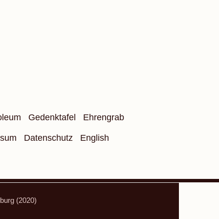
oleum
Gedenktafel
Ehrengrab
ssum
Datenschutz
English
burg (2020)