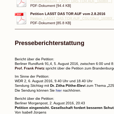
Pressemitteilung_LASST DAS TOR AUF_16080[...]
PDF-Dokument [94.4 KB]
Petition LASST DAS TOR AUF vom 2.8.2016
Petition_LASST DAS TOR AUF_CGLGBeV_16080[..
PDF-Dokument [85.8 KB]
Presseberichterstattung
Bericht über die Petition:
Berliner Rundfunk 91,4, 5. August 2016, zwischen 6:00 und 8
Prof. Frank Prietz
spricht über die Petition zum Brandenburg
Im Sinne der Petition:
WDR 2, 6. August 2016, 9.40 Uhr und 18.40 Uhr
Sendung
Stichtag
mit
Dr. Zitha Pöthe-Elevi
zum Thema
„
225
Die Sendung können Sie
hier
nachhören.
Bericht über die Petition:
Berliner Morgenpost, 2. August 2016, 20:43
Petition eingereicht. Gesellschaft fordert besseren Sch
Von Isabell Jürgens