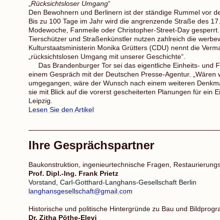
„
Rücksichtsloser Umgang
“
Den Bewohnern und Berlinern ist der ständige Rummel vor 
Bis zu 100 Tage im Jahr wird die angrenzende Straße des 17.
Modewoche, Fanmeile oder Christopher-Street-Day gesperrt. A
Tierschützer und Straßenkünstler nutzen zahlreich die werbe
Kulturstaatsministerin Monika Grütters (CDU) nennt die Verm
„rücksichtslosen Umgang mit unserer Geschichte“.
Das Brandenburger Tor sei das eigentliche Einheits- und Frei
einem Gespräch mit der Deutschen Presse-Agentur. „Wären w
umgegangen, wäre der Wunsch nach einem weiteren Denkmal 
sie mit Blick auf die vorerst gescheiterten Planungen für ein E
Leipzig.
Lesen Sie den Artikel
Ihre Gesprächspartner
Baukonstruktion, ingenieurtechnische Fragen, Restaurierun
Prof. Dipl.-Ing. Frank Prietz
Vorstand, Carl-Gotthard-Langhans-Gesellschaft Berlin
langhansgesellschaft@gmail.com
Historische und politische Hintergründe zu Bau und Bildpro
Dr. Zitha Pöthe-Elevi