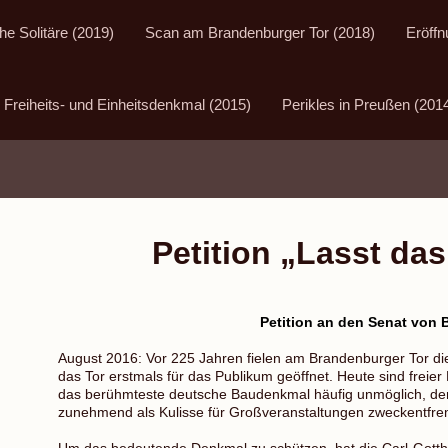
he Solitäre (2019)
Scan am Brandenburger Tor (2018)
Eröffn
Freiheits- und Einheitsdenkmal (2015)
Perikles in Preußen (201
Petition „Lasst das
Petition an den Senat von B
August 2016: Vor 225 Jahren fielen am Brandenburger Tor di
das Tor erstmals für das Publikum geöffnet. Heute sind freie
das berühmteste deutsche Baudenkmal häufig unmöglich, de
zunehmend als Kulisse für Großveranstaltungen zweckentfre
Um das bedeutende Denkmal zu schützen, hat die Carl-Gotth