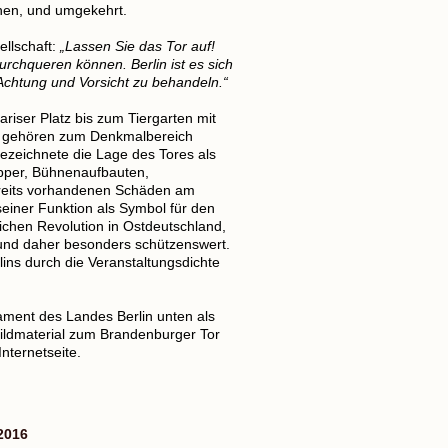
ehen, und umgekehrt.
ellschaft:
„Lassen Sie das Tor auf!
urchqueren können. Berlin ist es sich
Achtung und Vorsicht zu behandeln.“
riser Platz bis zum Tiergarten mit
ie, gehören zum Denkmalbereich
bezeichnete die Lage des Tores als
epper, Bühnenaufbauten,
bereits vorhandenen Schäden am
einer Funktion als Symbol für den
ichen Revolution in Ostdeutschland,
 und daher besonders schützenswert.
lins durch die Veranstaltungsdichte
lament des Landes Berlin unten als
ildmaterial zum Brandenburger Tor
nternetseite.
2016