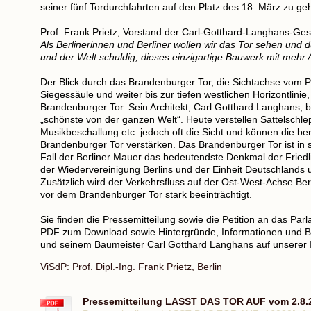
seiner fünf Tordurchfahrten auf den Platz des 18. März zu g
Prof. Frank Prietz, Vorstand der Carl-Gotthard-Langhans-Ges
Als Berlinerinnen und Berliner wollen wir das Tor sehen und d
und der Welt schuldig, dieses einzigartige Bauwerk mit mehr 
Der Blick durch das Brandenburger Tor, die Sichtachse vom Pa
Siegessäule und weiter bis zur tiefen westlichen Horizontlin
Brandenburger Tor. Sein Architekt, Carl Gotthard Langhans, 
„schönste von der ganzen Welt“. Heute verstellen Sattelschl
Musikbeschallung etc. jedoch oft die Sicht und können die 
Brandenburger Tor verstärken. Das Brandenburger Tor ist in s
Fall der Berliner Mauer das bedeutendste Denkmal der Friedl
der Wiedervereinigung Berlins und der Einheit Deutschlands
Zusätzlich wird der Verkehrsfluss auf der Ost-West-Achse Ber
vor dem Brandenburger Tor stark beeinträchtigt.
Sie finden die Pressemitteilung sowie die Petition an das Par
PDF zum Download sowie Hintergründe, Informationen und B
und seinem Baumeister Carl Gotthard Langhans auf unserer I
ViSdP: Prof. Dipl.-Ing. Frank Prietz, Berlin
Pressemitteilung LASST DAS TOR AUF vom 2.8.