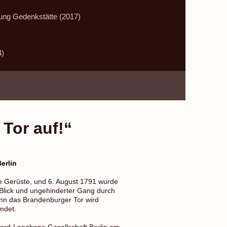
ung Gedenkstätte (2017)
4)
 Tor auf!“
erlin
e Gerüste, und 6. August 1791 wurde
r Blick und ungehinderter Gang durch
nn das Brandenburger Tor wird
mdet.
ard-Langhans-Gesellschaft Berlin am