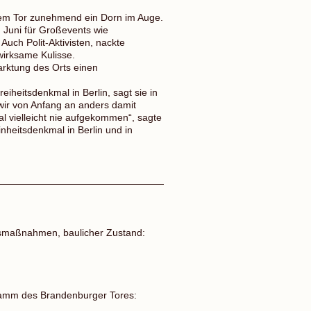
dem Tor zunehmend ein Dorn im Auge.
 Juni für Großevents wie
uch Polit-Aktivisten, nackte
wirksame Kulisse.
arktung des Orts einen
heitsdenkmal in Berlin, sagt sie in
ir von Anfang an anders damit
vielleicht nie aufgekommen“, sagte
inheitsdenkmal in Berlin und in
gsmaßnahmen, baulicher Zustand:
gramm des Brandenburger Tores: