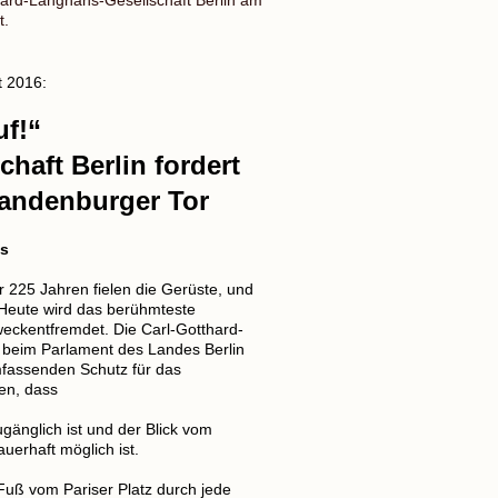
t.
t 2016:
uf!“
haft Berlin fordert
andenburger Tor
ss
or 225 Jahren fielen die Gerüste, und
 Heute wird das berühmteste
eckentfremdet. Die Carl-Gotthard-
n beim Parlament des Landes Berlin
umfassenden Schutz für das
en, dass
gänglich ist und der Blick vom
uerhaft möglich ist.
Fuß vom Pariser Platz durch jede