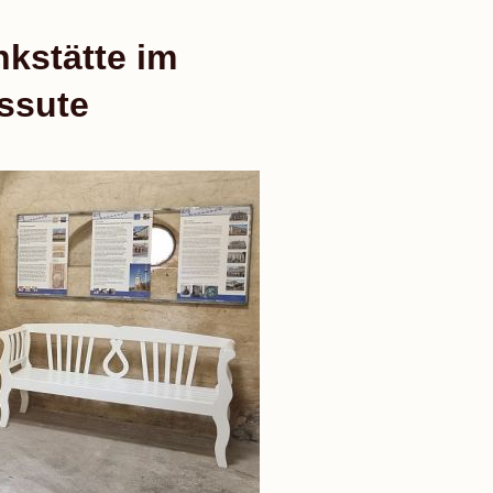
kstätte im
ssute