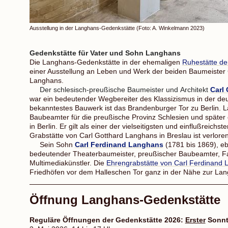
Ausstellung in der Langhans-Gedenkstätte (Foto: A. Winkelmann 2023)
Gedenkstätte für Vater und Sohn Langhans
Die Langhans-Gedenkstätte in der ehemaligen
Ruhestätte de
einer Ausstellung an Leben und Werk der beiden Baumeister 
Langhans.
Der schlesisch-preußische Baumeister und Architekt
Carl
war ein bedeutender Wegbereiter des Klassizismus in der deu
bekanntestes Bauwerk ist das Brandenburger Tor zu Berlin. 
Baubeamter für die preußische Provinz Schlesien und später
in Berlin. Er gilt als einer der vielseitigsten und einflußreich
Grabstätte von Carl Gotthard Langhans in Breslau ist verloren
Sein Sohn
Carl Ferdinand Langhans
(1781 bis 1869), ebe
bedeutender Theaterbaumeister, preußischer Baubeamter, 
Multimediakünstler. Die
Ehrengrabstätte von Carl Ferdinand
Friedhöfen vor dem Halleschen Tor ganz in der Nähe zur La
Öffnung Langhans-Gedenkstätte
Reguläre Öffnungen der Gedenkstätte 2026:
Erster
Sonnta