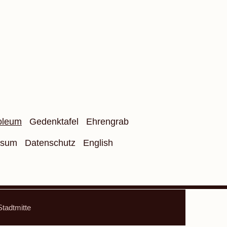
oleum
Gedenktafel
Ehrengrab
ssum
Datenschutz
English
Stadtmitte