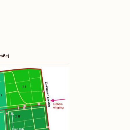
raße)