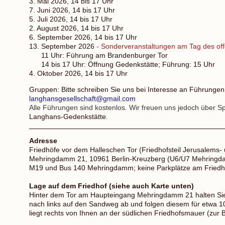
3. Mai 2026, 14 bis 17 Uhr
7. Juni 2026, 14 bis 17 Uhr
5. Juli 2026, 14 bis 17 Uhr
2. August 2026, 14 bis 17 Uhr
6. September 2026, 14 bis 17 Uhr
13. September 2026
- Sonderveranstaltungen am Tag des o
11 Uhr: Führung am Brandenburger Tor
14 bis 17 Uhr: Öffnung Gedenkstätte; Führung: 15 Uhr
4. Oktober 2026, 14 bis 17 Uhr
Gruppen: Bitte schreiben Sie uns bei Interesse an Führunge
langhansgesellschaft@gmail.com
Alle Führungen sind kostenlos. Wir freuen uns jedoch über Sp
Langhans-Gedenkstätte
.
Adresse
Friedhöfe vor dem Halleschen Tor (Friedhofsteil Jerusalems-
Mehringdamm 21, 10961 Berlin-Kreuzberg (U6/U7 Mehringd
M19 und Bus 140 Mehringdamm; keine Parkplätze am Friedho
Lage auf dem Friedhof (siehe auch Karte unten)
Hinter dem Tor am Haupteingang Mehringdamm 21 halten Sie 
nach links auf den Sandweg ab und folgen diesem für etwa 
liegt rechts von Ihnen an der südlichen Friedhofsmauer (zur 