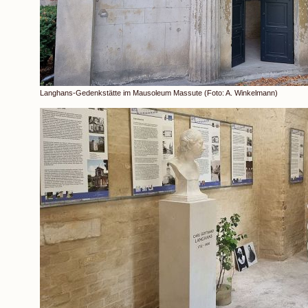
Langhans-Gedenkstätte im Mausoleum Massute (Foto: A. Winkelmann)