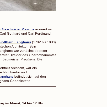
r Geschwister Massute
erinnert mit
Carl Gotthard und Carl Ferdinand
 Gotthard Langhans
(1732 bis 1808)
tschen Architektur. Sein
Langhans war zunächst oberster
 erster Direktor des Oberhofbauamtes
sten Baumeister Preußens. Die
.
nfalls Architekt, war ein
Fachbuchautor und
 Langhans
befindet sich auf den
nghans-Gedenkstätte.
g im Monat, 14 bis 17 Uhr