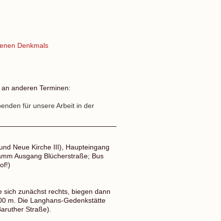
ffenen Denkmals
n an anderen Terminen:
enden für unsere Arbeit in der
 und Neue Kirche III), Haupteingang
amm Ausgang Blücherstraße; Bus
f!)
sich zunächst rechts, biegen dann
100 m. Die Langhans-Gedenkstätte
Baruther Straße).