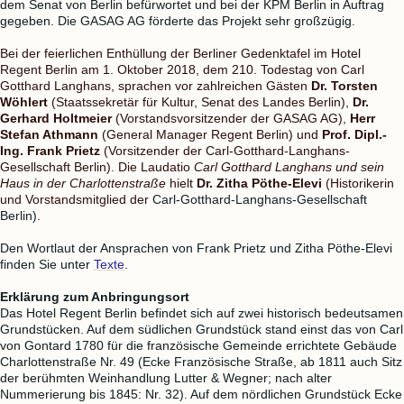
dem Senat von Berlin befürwortet und bei der KPM Berlin in Auftrag
gegeben. Die GASAG AG förderte das Projekt sehr großzügig.
Bei der feierlichen Enthüllung der Berliner Gedenktafel im Hotel
Regent Berlin am 1. Oktober 2018, dem 210. Todestag von Carl
Gotthard Langhans, sprachen vor zahlreichen Gästen
Dr. Torsten
Wöhlert
(Staatssekretär für Kultur, Senat des Landes Berlin),
Dr.
Gerhard Holtmeier
(Vorstandsvorsitzender der GASAG AG),
Herr
Stefan Athmann
(General Manager Regent Berlin) und
Prof. Dipl.-
Ing. Frank Prietz
(Vorsitzender der Carl-Gotthard-Langhans-
Gesellschaft Berlin). Die Laudatio
Carl Gotthard Langhans und sein
Haus in der Charlottenstraße
hielt
Dr. Zitha Pöthe-Elevi
(Historikerin
und Vorstandsmitglied der
Carl-Gotthard-Langhans-Gesellschaft
Berlin).
Den Wortlaut der Ansprachen von Frank Prietz und Zitha Pöthe-Elevi
finden Sie unter
Texte
.
Erklärung zum Anbringungsort
Das Hotel Regent Berlin befindet sich auf zwei historisch bedeutsamen
Grundstücken. Auf dem südlichen Grundstück stand einst das von Carl
von Gontard 1780 für die französische Gemeinde errichtete Gebäude
Charlottenstraße Nr. 49 (Ecke Französische Straße, ab 1811 auch Sitz
der berühmten Weinhandlung Lutter & Wegner; nach alter
Nummerierung bis 1845: Nr. 32). Auf dem nördlichen Grundstück Ecke