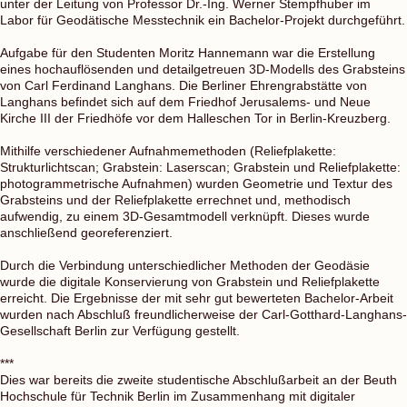
unter der Leitung von Professor Dr.-Ing. Werner Stempfhuber im
Labor für Geodätische Messtechnik ein Bachelor-Projekt durchgeführt.
Aufgabe für den Studenten Moritz Hannemann war die Erstellung
eines hochauflösenden und detailgetreuen 3D-Modells des Grabsteins
von Carl Ferdinand Langhans. Die Berliner Ehrengrabstätte von
Langhans befindet sich auf dem Friedhof Jerusalems- und Neue
Kirche III der Friedhöfe vor dem Halleschen Tor in Berlin-Kreuzberg.
Mithilfe verschiedener Aufnahmemethoden (Reliefplakette:
Strukturlichtscan; Grabstein: Laserscan; Grabstein und Reliefplakette:
photogrammetrische Aufnahmen) wurden Geometrie und Textur des
Grabsteins und der Reliefplakette errechnet und, methodisch
aufwendig, zu einem 3D-Gesamtmodell verknüpft. Dieses wurde
anschließend georeferenziert.
Durch die Verbindung unterschiedlicher Methoden der Geodäsie
wurde die digitale Konservierung von Grabstein und Reliefplakette
erreicht. Die Ergebnisse der mit sehr gut bewerteten Bachelor-Arbeit
wurden nach Abschluß freundlicherweise der Carl-Gotthard-Langhans-
Gesellschaft Berlin zur Verfügung gestellt.
***
Dies war bereits die zweite studentische Abschlußarbeit an der Beuth
Hochschule für Technik Berlin im Zusammenhang mit digitaler