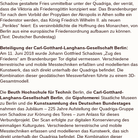
Schadow gestaltete Fries unmittelbar unter der Quadriga, der verrät,
dass die Viktoria als Friedensgöttin konzipiert war. Das Brandenburger
Tor nach dem Vorbild der Propyläen der Akropolis in Athen sollte ein
Friedenstor werden, das König Friedrich Wilhelm II. als neuen
,,Perikles“ feiert: Es versinnbildlichte die Hoffnung des Monarchen, von
Berlin aus eine europäische Friedensordnung aufbauen zu können.
(Text: Deutscher Bundestag)
Beteiligung der Carl-Gotthard-Langhans-Gesellschaft Berlin:
Am 11. Juni 2018 wurde Johann Gottfried Schadows „Zug des
Friedens“ am Brandenburger Tor digital vermessen. Verschiedene
terrestrische und mobile Messtechniken erfaßten und modellierten das
Kunstwerk, das sich direkt unterhalb der Quadriga befindet. Die
Kombination dieser geodätischen Messverfahren führte zu einem 3D-
Gesamtmodell.
Die
Beuth Hochschule für Techni
k Berlin, die
Carl-Gotthard-
Langhans-Gesellschaft Berlin
, die
Gipsformerei
Staatliche Museen
zu Berlin und die
Kunstsammlung des Deutschen Bundestages
nahmen das Jubiläum – 225 Jahre Aufstellung der Quadriga-Gruppe
von Schadow zur Krönung des Tores – zum Anlass für dieses
Verbundprojekt. Der Scan erfolgte zur digitalen Konservierung des
einmaligen Kulturgutes. Verschiedene terrestrische und mobile
Messtechniken erfassen und modellieren das Kunstwerk, das sich
direkt unterhalb der Quadriga befindet. Die Kombination dieser