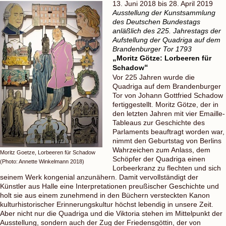
13. Juni 2018 bis 28. April 2019
Ausstellung der Kunstsammlung
des Deutschen Bundestags
anläßlich des 225. Jahrestags der
Aufstellung der Quadriga auf dem
Brandenburger Tor 1793
„
Moritz Götze: Lorbeeren für
Schadow
“
Vor 225 Jahren wurde die
Quadriga auf dem Brandenburger
Tor von Johann Gottfried Schadow
fertiggestellt. Moritz Götze, der in
den letzten Jahren mit vier Emaille-
Tableaus zur Geschichte des
Parlaments beauftragt worden war,
nimmt den Geburtstag von Berlins
Wahrzeichen zum Anlass, dem
Moritz Goetze, Lorbeeren für Schadow
Schöpfer der Quadriga einen
(Photo: Annette Winkelmann 2018)
Lorbeerkranz zu flechten und sich
seinem Werk kongenial anzunähern. Damit vervollständigt der
Künstler aus Halle eine Interpretationen preußischer Geschichte und
holt sie aus einem zunehmend in den Büchern versteckten Kanon
kulturhistorischer Erinnerungskultur höchst lebendig in unsere Zeit.
Aber nicht nur die Quadriga und die Viktoria stehen im Mittelpunkt der
Ausstellung, sondern auch der Zug der Friedensgöttin, der von